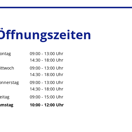
Öffnungszeiten
ontag
09:00
-
13:00
Uhr
Von 09:00 bis 13:00 Uhr
14:30
-
18:00
Uhr
Von 14:30 bis 18:00 Uhr
ittwoch
09:00
-
13:00
Uhr
Von 09:00 bis 13:00 Uhr
14:30
-
18:00
Uhr
Von 14:30 bis 18:00 Uhr
onnerstag
09:00
-
13:00
Uhr
Von 09:00 bis 13:00 Uhr
14:30
-
18:00
Uhr
Von 14:30 bis 18:00 Uhr
eitag
09:00
-
15:00
Uhr
Von 09:00 bis 15:00 Uhr
amstag
10:00
-
12:00
Uhr
Von 10:00 bis 12:00 Uhr