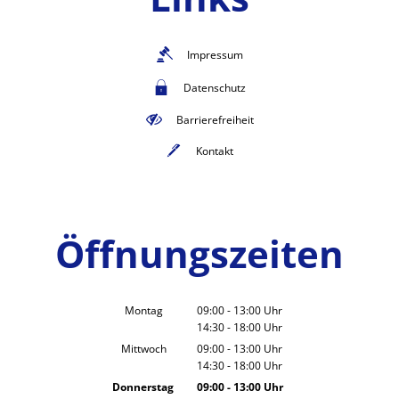
Impressum
Datenschutz
Barrierefreiheit
Kontakt
Öffnungszeiten
Montag
09:00
-
13:00
Uhr
14:30
-
18:00
Von 09:00 bis 13:00 Uhr
Uhr
Von 14:30 bis 18:00 Uhr
Mittwoch
09:00
-
13:00
Uhr
14:30
-
18:00
Von 09:00 bis 13:00 Uhr
Uhr
Von 14:30 bis 18:00 Uhr
Donnerstag
09:00
-
13:00
Uhr