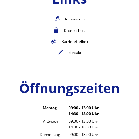
Impressum
Datenschutz
Barrierefreiheit
Kontakt
Öffnungszeiten
Montag
09:00
-
13:00
Uhr
14:30
-
18:00
Von 09:00 bis 13:00 Uhr
Uhr
Von 14:30 bis 18:00 Uhr
Mittwoch
09:00
-
13:00
Uhr
14:30
-
18:00
Von 09:00 bis 13:00 Uhr
Uhr
Von 14:30 bis 18:00 Uhr
Donnerstag
09:00
-
13:00
Uhr