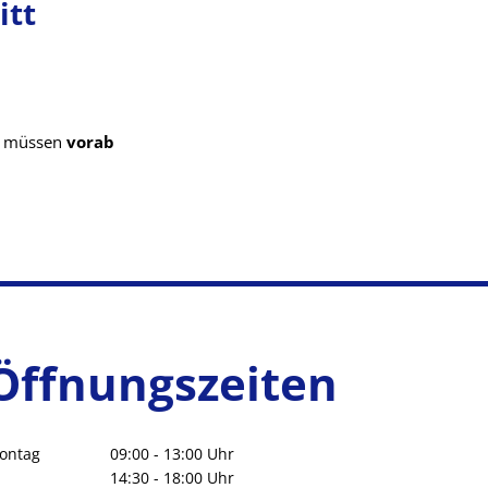
itt
nd müssen
vorab
Öffnungszeiten
ontag
09:00
-
13:00
Uhr
Von 09:00 bis 13:00 Uhr
14:30
-
18:00
Uhr