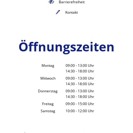
Barrierefreiheit
Kontakt
Öffnungszeiten
Montag
09:00
-
13:00
Uhr
14:30
-
18:00
Von 09:00 bis 13:00 Uhr
Uhr
Von 14:30 bis 18:00 Uhr
Mittwoch
09:00
-
13:00
Uhr
14:30
-
18:00
Von 09:00 bis 13:00 Uhr
Uhr
Von 14:30 bis 18:00 Uhr
Donnerstag
09:00
-
13:00
Uhr
14:30
-
18:00
Von 09:00 bis 13:00 Uhr
Uhr
Von 14:30 bis 18:00 Uhr
Freitag
09:00
-
15:00
Uhr
Von 09:00 bis 15:00 Uhr
Samstag
10:00
-
12:00
Uhr
Von 10:00 bis 12:00 Uhr