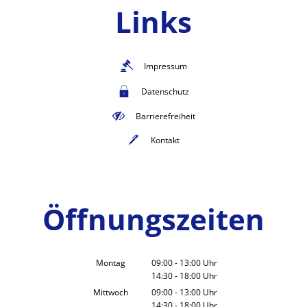
Links
Impressum
Datenschutz
Barrierefreiheit
Kontakt
Öffnungszeiten
Montag
09:00
-
13:00
Uhr
14:30
-
18:00
Von 09:00 bis 13:00 Uhr
Uhr
Von 14:30 bis 18:00 Uhr
Mittwoch
09:00
-
13:00
Uhr
14:30
-
18:00
Von 09:00 bis 13:00 Uhr
Uhr