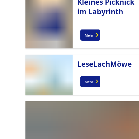
Kleines Picknick
im Labyrinth
Mehr
LeseLachMöwe
Mehr