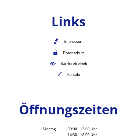
Links
Impressum
Datenschutz
Barrierefreiheit
Kontakt
Öffnungszeiten
Montag
09:00
-
13:00
Uhr
14:30
-
18:00
Von 09:00 bis 13:00 Uhr
Uhr